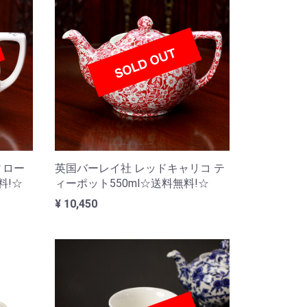
ィロー
英国バーレイ社 レッドキャリコ テ
料!☆
ィーポット550ml☆送料無料!☆
¥ 10,450