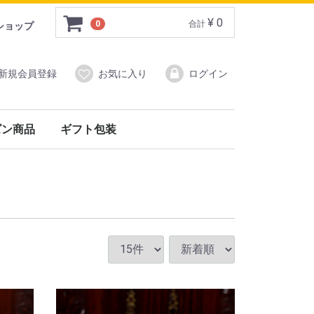
¥ 0
0
合計
ショップ
新規会員登録
お気に入り
ログイン
ズン商品
ギフト包装
)
ン商品
イ&バーウッド）
フォックスアンブレラ）