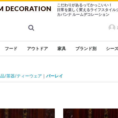
こだわりがあるってかっこいい！
M DECORATION
日常を楽しく変えるライフスタイル
カパンナ ルームデコレーション
フード
アウトドア
家具
ブランド別
シー
ランス
ケア
ケット
シューズ
ョン
係
ン用品
ニング
ェ
ケア用品
ゃ
紅茶
ハーブティー
お菓子
チョコレート
その他
香水
ルームフレグランス
食器
調理器具
デザインシュガー【CANASUC】
チェアー
ソファー
テーブル
キャビネット
ライト
ミラー/フレーム
Burleigh（バーレイ）
CANASUC (カナスック
コーヒー用品/茶器/ティーウェア
バーレイ
eva-solo
その他
シーズ
Ashleigh&Burwood（アシュレ
FOX UMBRELLAS（
品/茶器/ティーウェア
バーレイ