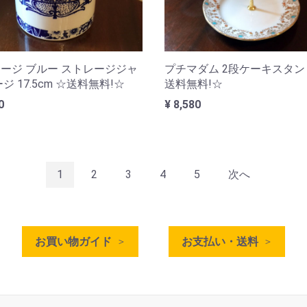
ージ ブルー ストレージジャ
プチマダム 2段ケーキスタン
ジ 17.5cm ☆送料無料!☆
送料無料!☆
0
¥ 8,580
1
2
3
4
5
次へ
お買い物ガイド
お支払い・送料