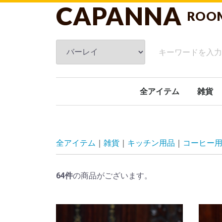
CAPANNA
ROO
全アイテム
雑貨
フレグ
スキン
ブラン
ルーム
タオル
クッシ
洗面関
キッチ
ガーデ
オブジ
日傘
ホーム
文具
おもち
ギフト
その他
全アイテム
雑貨
キッチン用品
コーヒー用
64
件
の商品がございます。