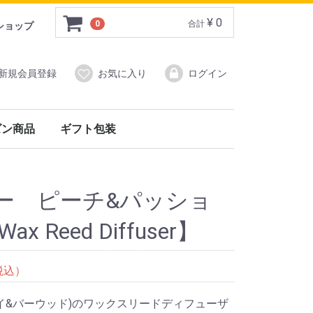
¥ 0
0
合計
ショップ
新規会員登録
お気に入り
ログイン
ズン商品
ギフト包装
)
ン商品
イ&バーウッド）
フォックスアンブレラ）
ー ピーチ&パッショ
 Reed Diffuser】
税込）
(アシュレイ&バーウッド)のワックスリードディフューザ