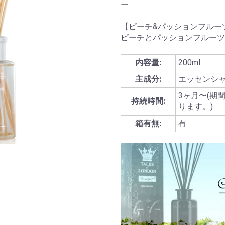
ー
【ピーチ&パッションフルー
ピーチとパッションフルーツ
内容量:
200ml
主成分:
エッセンシ
3ヶ月〜(期
持続時間:
ります。)
箱有無:
有