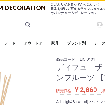
こだわりがあるってかっこいい！
M DECORATION
日常を楽しく変えるライフスタイル
カパンナ ルームデコレーション
フード
アウトドア
家具
ブランド別
シー
ランス
ケア
ケット
シューズ
ョン
係
ン用品
ニング
ェ
ケア用品
ゃ
紅茶
ハーブティー
お菓子
チョコレート
その他
香水
ルームフレグランス
食器
調理器具
デザインシュガー【CANASUC】
チェアー
ソファー
テーブル
キャビネット
ライト
ミラー/フレーム
Burleigh（バーレイ）
CANASUC (カナスック
コーヒー用品/茶器/ティーウェア
バーレイ
eva-solo
その他
シーズ
Ashleigh&Burwood（アシュレ
FOX UMBRELLAS（
商品コード：
LIC-0131
ディフューザ
ンフルーツ 【Wax
¥ 2,860
販売価格：
（
Ashleigh&Burwood