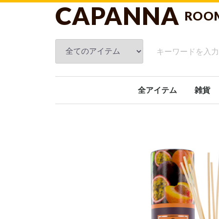
CAPANNA
ROO
全アイテム
雑貨
フレグ
スキン
ブラン
ルーム
タオル
クッシ
洗面関
キッチ
ガーデ
オブジ
日傘
ホーム
文具
おもち
ギフト
その他