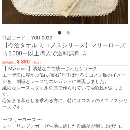
商品コード：
YOU-0020
【今治タオル ミコノスシリーズ】マリーローズ
☆5,000円以上購入で送料無料!☆
¥ 880
販売価格：
（税込）
【 Mykonos 】清楚な白で統一されたシリーズ
エーゲ海に浮かぶ"白い宝石"と呼ばれるミコノス島のイメー
ジを、刺繍とレースでエレガントに表現しました。
繊細なレースもタオルの糸で作られていて吸収性がありま
す。
心安まる暮らしを求める方に、特にオススメのミコノスシリ
ーズです。
〜 マリーローズ 〜
シャーリング／ガーゼ生地に施した刺繍糸が創り上げたロー