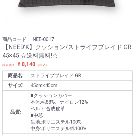
商品コード：
NEE-0017
【NEED'K】クッション/ストライプブレイド GR
45×45 ☆送料無料!☆
¥ 8,140
販売価格：
（税込）
商品名:
ストライプブレイド GR
サイズ:
45cm×45cm
■クッションカバー
本体:毛88%、ナイロン12%
ベルト:合成皮革
品質:
■中芯
生地:ポリエステル100%
中身:ポリエステル綿100%