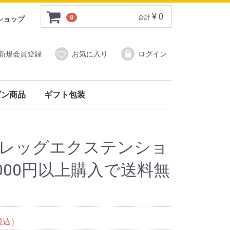
¥ 0
0
合計
ショップ
新規会員登録
お気に入り
ログイン
ズン商品
ギフト包装
)
ン商品
イ&バーウッド）
フォックスアンブレラ）
hair レッグエクステンショ
,000円以上購入で送料無
税込）