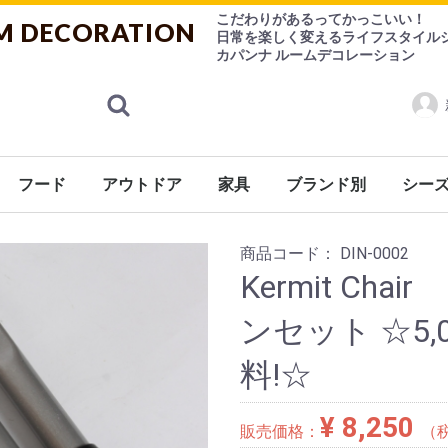
こだわりがあるってかっこいい！
M DECORATION
日常を楽しく変えるライフスタイル
カパンナ ルームデコレーション
フード
アウトドア
家具
ブランド別
シー
ランス
ケア
ケット
シューズ
ョン
係
ン用品
ニング
ェ
ケア用品
ゃ
紅茶
ハーブティー
お菓子
チョコレート
その他
香水
ルームフレグランス
食器
調理器具
デザインシュガー【CANASUC】
チェアー
ソファー
テーブル
キャビネット
ライト
ミラー/フレーム
Burleigh（バーレイ）
CANASUC (カナスック
コーヒー用品/茶器/ティーウェア
バーレイ
eva-solo
その他
シーズ
Ashleigh&Burwood（アシュレ
FOX UMBRELLAS（
商品コード：
DIN-0002
Kermit C
ンセット ☆5
料!☆
¥ 8,250
販売価格：
（