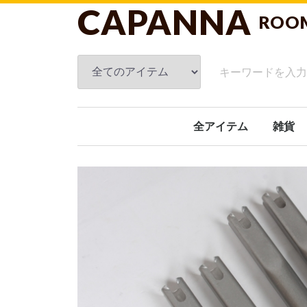
CAPANNA
ROO
全アイテム
雑貨
フレグ
スキン
ブラン
ルーム
タオル
クッシ
洗面関
キッチ
ガーデ
オブジ
日傘
ホーム
文具
おもち
ギフト
その他