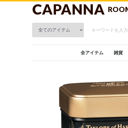
CAPANNA
ROO
全アイテム
雑貨
フレグ
スキン
ブラン
ルーム
タオル
クッシ
洗面関
キッチ
ガーデ
オブジ
日傘
ホーム
文具
おもち
ギフト
その他