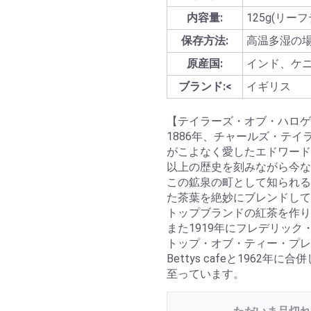
内容量:
125g(リー
保存方法:
高温多湿の
原産国:
インド、ケ
ブランド:<
イギリス
【テイラーズ・オブ・ハロゲ
1886年、チャールズ・テ
がこよなく愛したエドワード
以上の歴史を刻みながら今な
この鉱泉の町として知られる
た茶葉を絶妙にブレンドして
トップブランドの紅茶を作り
また1919年にフレデリッ
トップ・オブ・ティー・プレ
Bettys cafeと1962年に合併し
至っています。