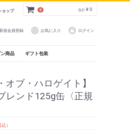
¥ 0
0
合計
ショップ
新規会員登録
お気に入り
ログイン
ズン商品
ギフト包装
)
ン商品
イ&バーウッド）
フォックスアンブレラ）
・オブ・ハロゲイト】
レンド125g缶〈正規
税込）