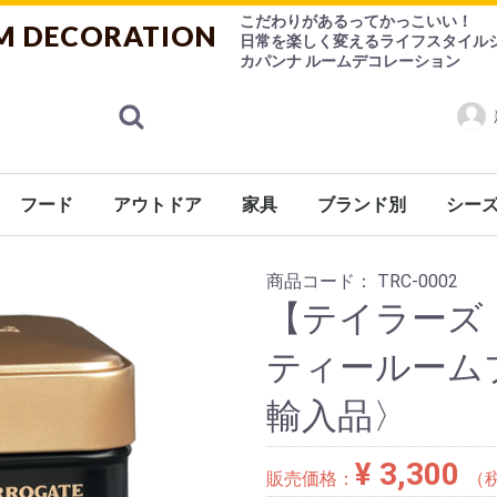
こだわりがあるってかっこいい！
M DECORATION
日常を楽しく変えるライフスタイル
カパンナ ルームデコレーション
フード
アウトドア
家具
ブランド別
シー
ランス
ケア
ケット
シューズ
ョン
係
ン用品
ニング
ェ
ケア用品
ゃ
紅茶
ハーブティー
お菓子
チョコレート
その他
香水
ルームフレグランス
食器
調理器具
デザインシュガー【CANASUC】
チェアー
ソファー
テーブル
キャビネット
ライト
ミラー/フレーム
Burleigh（バーレイ）
CANASUC (カナスック
コーヒー用品/茶器/ティーウェア
バーレイ
eva-solo
その他
シーズ
Ashleigh&Burwood（アシュレ
FOX UMBRELLAS（
商品コード：
TRC-0002
【テイラーズ
ティールームブ
輸入品〉
¥ 3,300
販売価格：
（