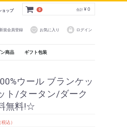
¥ 0
0
合計
ショップ
新規会員登録
お気に入り
ログイン
ズン商品
ギフト包装
)
ン商品
イ&バーウッド）
フォックスアンブレラ）
100%ウール ブランケッ
ット/タータン/ダーク
料無料!☆
（税込）