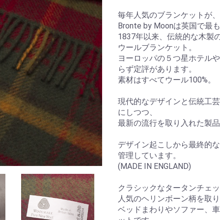
毎年人気のブランケットが、
Bronte by Moonは英
1837年以来、伝統的な木
ウールブランケット。
ヨーロッパの５つ星ホテルや
らず定評があります。
素材はすべてウール100%。
現代的なデザインと伝統工芸
にしつつ、
最新の流行を取り入れた製
デザイン起こしから最終的な
管理しています。
(MADE IN ENGLAND)
クラシックなタータンチェッ
人気のヘリンボーン柄を取り
ベッドまわりやソファー、車