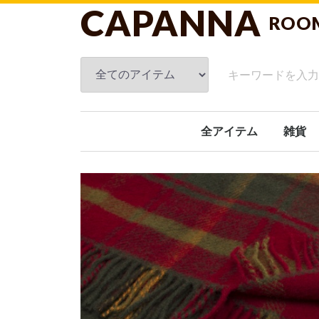
CAPANNA
ROO
全アイテム
雑貨
フレグ
スキン
ブラン
ルーム
タオル
クッシ
洗面関
キッチ
ガーデ
オブジ
日傘
ホーム
文具
おもち
ギフト
その他