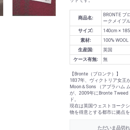
ットです。
BRONTE 
商品名:
ークメイプ
サイズ:
140cm × 18
素材:
100% WOOL
生産国:
英国
ケース有無:
無
【Bronte（ブロンテ）】
1837年、ヴィクトリア女王が
Moon＆Sons （アブラ
が、2009年にBronte 
ド。
現在は英国ウェストヨークシ
物を得意とする都市に拠点を
ただいま品切れ