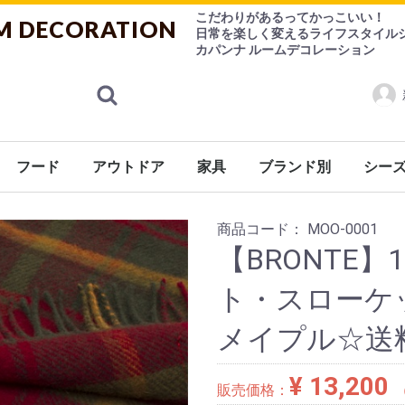
こだわりがあるってかっこいい！
M DECORATION
日常を楽しく変えるライフスタイル
カパンナ ルームデコレーション
フード
アウトドア
家具
ブランド別
シー
ランス
ケア
ケット
シューズ
ョン
係
ン用品
ニング
ェ
ケア用品
ゃ
紅茶
ハーブティー
お菓子
チョコレート
その他
香水
ルームフレグランス
食器
調理器具
デザインシュガー【CANASUC】
チェアー
ソファー
テーブル
キャビネット
ライト
ミラー/フレーム
Burleigh（バーレイ）
CANASUC (カナスック
コーヒー用品/茶器/ティーウェア
バーレイ
eva-solo
その他
シーズ
Ashleigh&Burwood（アシュレ
FOX UMBRELLAS（
商品コード：
MOO-0001
【BRONTE】
ト・スローケ
メイプル☆送
¥ 13,200
販売価格：