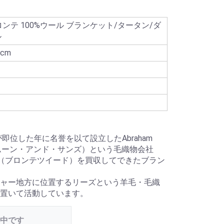
ブロンテ 100%ウール ブランケット/タータン/ダ
ル
5cm
即位した年に名誉を以て設立したAbraham
ハム ムーン・アンド・サンズ）という毛織物会社
Tweed（ブロンテツイード）を買収してできたブラン
ャー地方に位置するリーズという羊毛・毛織
置いて活動しています。
中です