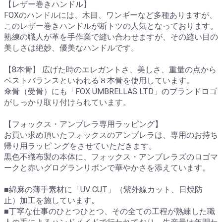
【レザー巻きハンドル】
FOXのハンドルには、木目、ワンギーなど多種ありますが、
このレザー巻きハンドルが断トツの人気となっております。
熟練の職人が革を手作業で縫い合わせますが、その縫い目の
美しさは絶妙、優美なハンドルです。
【8本骨】 広げた時のエレガントさ、美しさ、重量の点から
ベストバランスといわれる８本骨を使用しています。
傘骨（受骨）にも「FOX UMBRELLAS LTD」のブランドロゴ
がしっかり取り付けられています。
【フォックス・アンブレラ専用ラッピング】
お買い求め頂いたフォックスのアンブレラは、専用のお持ち
帰り用ラッピ ングをさせていただきます。
黒色不織布製の本体に、フォックス・アンブレラズのロゴマ
ークと赤いグログランリボンで華やかさを添えています。
■綿麻の薄手素材に「UV CUT」（紫外線カット、日焼防
止）加工を施しています。
■丁寧な仕事のひとつひとつ、その全ての工程が熟練した職