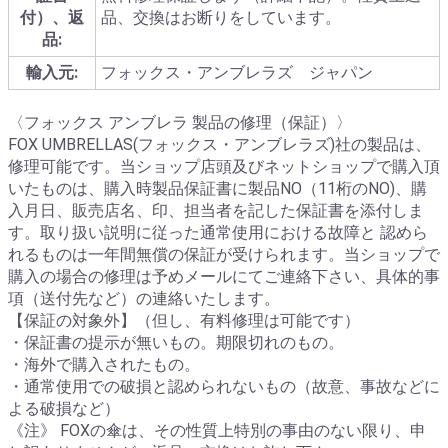
付）、返
品、交換はお断りをしています。
品:
輸入元:
フォックス・アンブレラズ ジャパン
〈フォックス アンブレラ 製品の修理（保証）〉
FOX UMBRELLAS(フォックス・アンブレラズ)社の製品は、
修理可能です。当ショップ店頭及びネットショップで購入頂
いたものは、購入時製品保証書に製品NO（11桁のNO)、購
入月日、販売店名、印、担当者を記した保証書を添付しま
す。取り扱い説明に従った通常使用における故障と 認めら
れるものは一年間無償の保証が受けられます。当ショップで
購入の場合の修理は予めメールにてご連絡下さい、具体的事
項（送付先など）の連絡いたします。
【保証の対象外】（但し、有料修理は可能です）
・保証書の提示が無いもの。期限切れのもの。
・海外で購入されたもの。
・通常使用での破損と認められないもの（故意、事故などに
よる破損など）
《注》 FOXの傘は、その性質上特別の事由のない限り、申