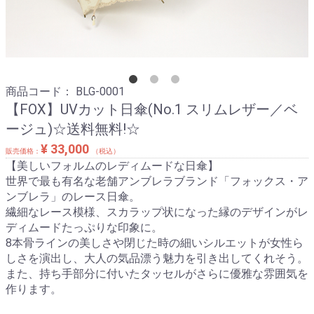
商品コード：
BLG-0001
【FOX】UVカット日傘(No.1 スリムレザー／ベ
ージュ)☆送料無料!☆
¥ 33,000
販売価格：
（税込）
【美しいフォルムのレディムードな日傘】
世界で最も有名な老舗アンブレラブランド「フォックス・ア
ンブレラ」のレース日傘。
繊細なレース模様、スカラップ状になった縁のデザインがレ
ディムードたっぷりな印象に。
8本骨ラインの美しさや閉じた時の細いシルエットが女性ら
しさを演出し、大人の気品漂う魅力を引き出してくれそう。
また、持ち手部分に付いたタッセルがさらに優雅な雰囲気を
作ります。