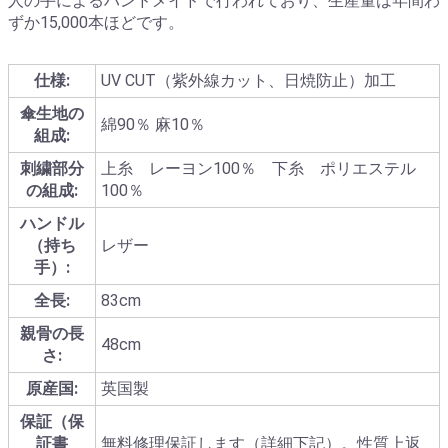
人の手によるハンドメイドで行われており、生産量は年間わ
ずか15,000本ほどです。
仕様:
UV CUT（紫外線カット、日焼防止）加工
傘生地の
綿90％ 麻10％
組成:
刺繍部分
上糸 レーヨン100％ 下糸 ポリエステル
の組成:
100％
ハンドル
（持ち
レザー
手）:
全長:
83cm
親骨の長
48cm
さ:
原産国:
英国製
保証（保
証書
無料修理保証します（詳細下記）。性質上返